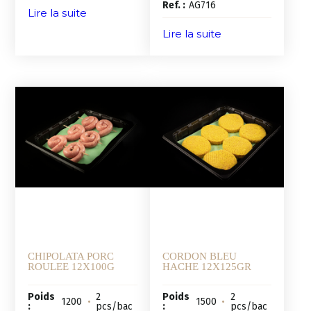
Ref. :
AG716
Lire la suite
Lire la suite
CHIPOLATA PORC
CORDON BLEU
ROULEE 12X100G
HACHE 12X125GR
Poids
2
Poids
2
1200
•
1500
•
:
pcs/bac
:
pcs/bac