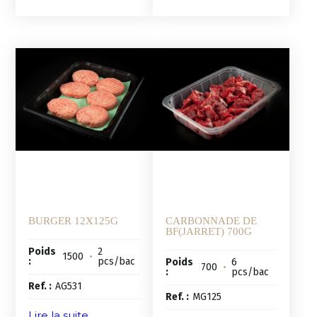
BURGER 12X125G
CARBONNADE DE
BF(JARRET) 700G
Poids
2
1500
•
:
pcs/bac
Poids
6
700
•
:
pcs/bac
Ref. :
AG531
Ref. :
MG125
Lire la suite