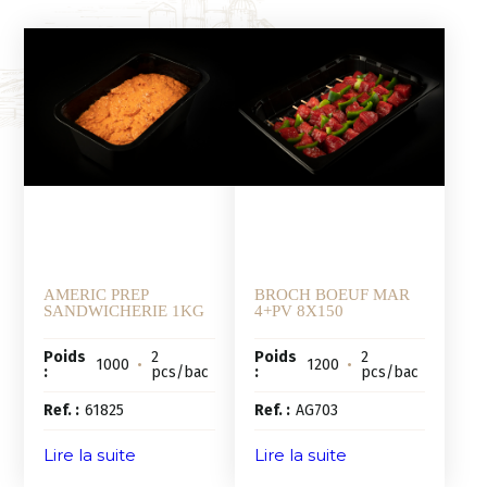
AMERIC PREP
BROCH BOEUF MAR
SANDWICHERIE 1KG
4+PV 8X150
Poids
2
Poids
2
1000
•
1200
•
:
pcs/bac
:
pcs/bac
Ref. :
61825
Ref. :
AG703
Lire la suite
Lire la suite