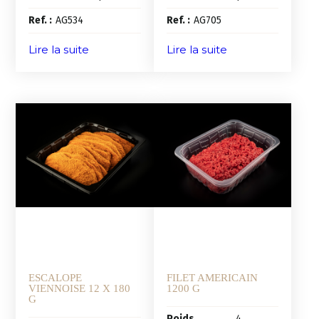
Ref. :
AG534
Ref. :
AG705
Lire la suite
Lire la suite
ESCALOPE
FILET AMERICAIN
VIENNOISE 12 X 180
1200 G
G
Poids
4