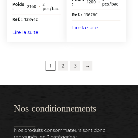
1200
•
:
pcs/bac
Poids
2
2160
•
:
pcs/bac
Ref. :
13676C
Ref. :
13844c
Lire la suite
Lire la suite
1
2
3
→
Nos conditionnements
Nos produits consommateurs sont donc
regroupés en 3 catégories :