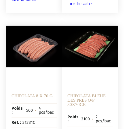
Lire la suite
CHIPOLATA 8 X 70 G
CHIPOLATA BLEUE
DES PRÉS O/P
30X70GR
Poids
4
560
•
:
pcs/bac
Poids
2
2100
•
:
pcs/bac
Ref. :
31381C