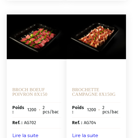
BROCH BOEUF
BROCHETTE
POIVRON 8X150
CAMPAGNE 8X150G
Poids
2
Poids
2
1200
•
1200
•
:
pcs/bac
:
pcs/bac
Ref. :
AG702
Ref. :
AG704
Lire la suite
Lire la suite